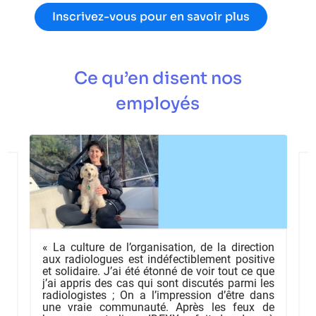
Inscrivez-vous pour en savoir plus
Ce qu’en disent nos
employés
XX
s
os
es
l
en
ne
ns
« La culture de l’organisation, de la direction
a
aux radiologues est indéfectiblement positive
c
t
et solidaire. J’ai été étonné de voir tout ce que
r
j’ai appris des cas qui sont discutés parmi les
ns
radiologistes ; On a l’impression d’être dans
re
c
une vraie communauté. Après les feux de
ce