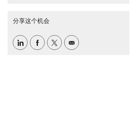
分享这个机会
linkedin
facebook
twitter
share via mail