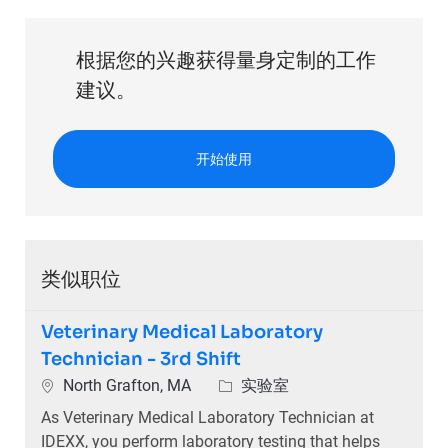
根据您的兴趣获得量身定制的工作
建议。
开始使用
类似职位
Veterinary Medical Laboratory
Technician - 3rd Shift
North Grafton, MA
实验室
As Veterinary Medical Laboratory Technician at
IDEXX, you perform laboratory testing that helps