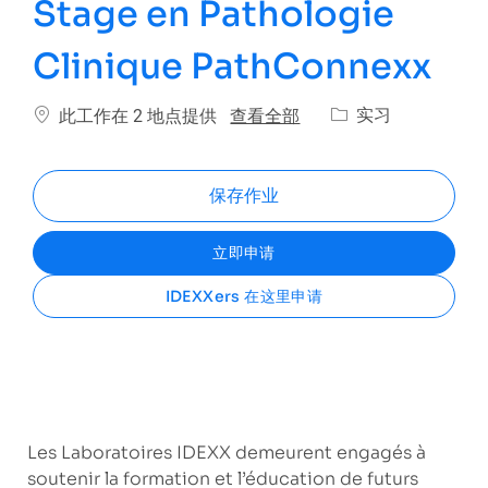
Stage en Pathologie
Clinique PathConnexx
类别
查看全部
实习
此工作在 2 地点提供
保存作业
立即申请
IDEXXers 在这里申请
Les Laboratoires IDEXX demeurent engagés à
soutenir la formation et l’éducation de futurs