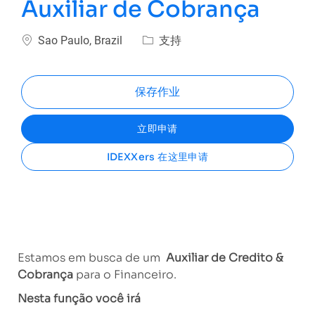
Auxiliar de Cobrança
位置
类别
Sao Paulo, Brazil
支持
保存作业
立即申请
IDEXXers 在这里申请
Estamos em busca de um
Auxiliar de Credito &
Cobrança
para o Financeiro.
Nesta função você irá