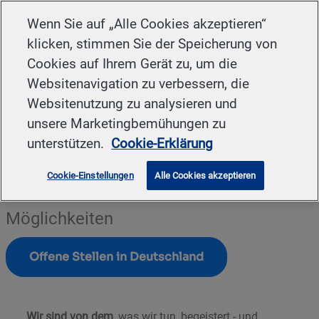
Skip to main content
Wenn Sie auf „Alle Cookies akzeptieren“
klicken, stimmen Sie der Speicherung von
-
Cookies auf Ihrem Gerät zu, um die
Websitenavigation zu verbessern, die
Websitenutzung zu analysieren und
unsere Marketingbemühungen zu
unterstützen.
Cookie-Erklärung
Cookie-Einstellungen
Alle Cookies akzeptieren
Entdecken Sie die
Möglichkeiten
Offene Stellen in Deutschland
Wir sind von dem
, was wir tun
,
begeistert - und