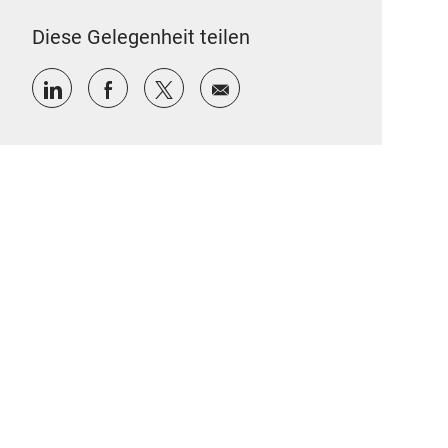
Diese Gelegenheit teilen
Über LinkedIn teilen
Über Facebook teilen
Über Twitter teilen
Per E-Mail teilen