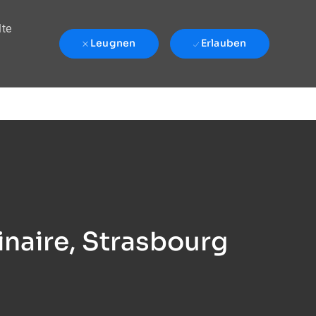
lte
Leugnen
Erlauben
naire, Strasbourg