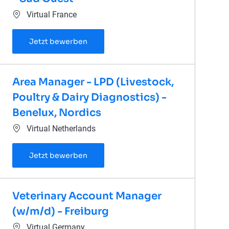
Ort
Virtual France
Manager des Ventes Régionales - Sud 
Jetzt bewerben
Area Manager - LPD (Livestock,
Poultry & Dairy Diagnostics) -
Benelux, Nordics
Ort
Virtual Netherlands
Area Manager - LPD (Livestock, Poultry 
Jetzt bewerben
Veterinary Account Manager
(w/m/d) - Freiburg
Ort
Virtual Germany