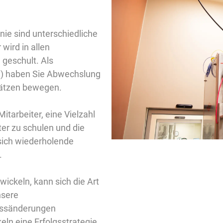
nie sind unterschiedliche
 wird in allen
 geschult. Als
d) haben Sie Abwechslung
plätzen bewegen.
itarbeiter, eine Vielzahl
er zu schulen und die
 sich wiederholende
.
ckeln, kann sich die Art
nsere
essänderungen
n eine Erfolgsstrategie.