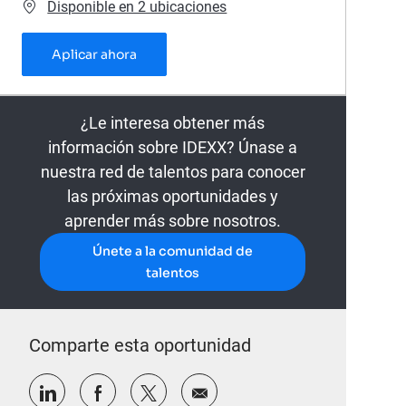
Disponible en 2 ubicaciones
Stage en Pathologie Anatomique PathCo
Aplicar ahora
¿Le interesa obtener más
información sobre IDEXX? Únase a
nuestra red de talentos para conocer
las próximas oportunidades y
aprender más sobre nosotros.
Únete a la comunidad de
talentos
Comparte esta oportunidad
Compartir a través de LinkedIn
Compartir a través de Facebook
Compartir a través de twitter
Compartir por correo electr