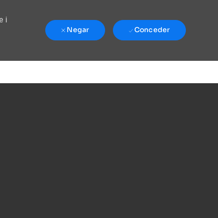
e i
Negar
Conceder