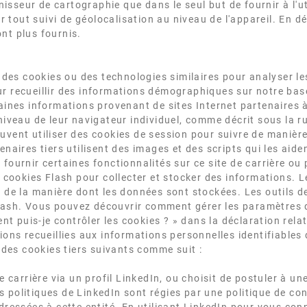
sseur de cartographie que dans le seul but de fournir à l'ut
er tout suivi de géolocalisation au niveau de l'appareil. En dé
nt plus fournis.
t des cookies ou des technologies similaires pour analyser le
ur recueillir des informations démographiques sur notre bas
taines informations provenant de sites Internet partenaires à 
 niveau de leur navigateur individuel, comme décrit sous la 
uvent utiliser des cookies de session pour suivre de manière
enaires tiers utilisent des images et des scripts qui les aide
 fournir certaines fonctionnalités sur ce site de carrière ou
es cookies Flash pour collecter et stocker des informations. 
t de la manière dont les données sont stockées. Les outils d
lash. Vous pouvez découvrir comment gérer les paramètres d
 puis-je contrôler les cookies ? » dans la déclaration rela
ions recueillies aux informations personnelles identifiables 
n des cookies tiers suivants comme suit :
e carrière via un profil LinkedIn, ou choisit de postuler à u
Les politiques de LinkedIn sont régies par une politique de co