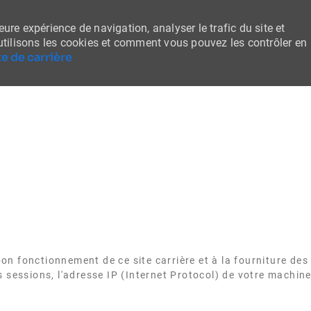
ure expérience de navigation, analyser le trafic du site et
tilisons les cookies et comment vous pouvez les contrôler en
e de carrière
Skip to main content
n fonctionnement de ce site carrière et à la fourniture des 
s sessions, l'adresse IP (Internet Protocol) de votre machin