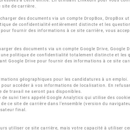
adressées à cette entité. En utilisant LinkedIn pour vous con
 site de carrière.
lécharger des documents via un compte DropBox, DropBox utili
tique de confidentialité entièrement distincte et les questio
pour fournir des informations à ce site carrière, vous accepte
charger des documents via un compte Google Drive, Google Driv
une politique de confidentialité totalement distincte et les 
sant Google Drive pour fournir des informations à ce site carr
ormations géographiques pour les candidatures à un emploi. V
ur pour accéder à vos informations de localisation. En refu
e de travail ne seront pas disponibles.
e de suivi tiers appelé Google Analytics qui utilise des cook
s de ce site de carrière dans l'ensemble (version du navigate
isateur final.
rs utiliser ce site carrière, mais votre capacité à utiliser c