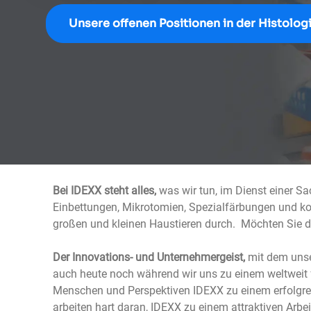
Unsere offenen Positionen in der Histolog
Bei IDEXX steht alles,
was wir tun, im Dienst einer Sac
Einbettungen, Mikrotomien, Spezialfärbungen und k
großen und kleinen Haustieren durch. Möchten Sie da
Der Innovations- und Unternehmergeist,
mit dem unser
auch heute noch während wir uns zu einem weltweit f
Menschen und Perspektiven IDEXX zu einem erfolgre
arbeiten hart daran, IDEXX zu einem attraktiven Arb