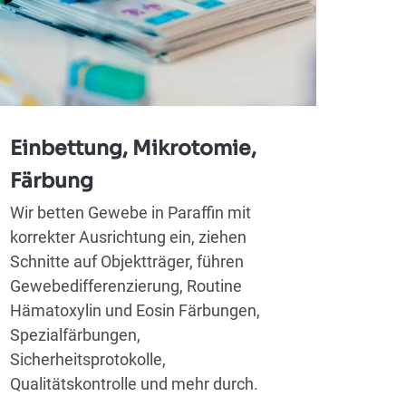
Di
Einbettung, Mikrotomie,
Färbung
IDEX
sein
Wir betten Gewebe in Paraffin mit
Pat
korrekter Ausrichtung ein, ziehen
Rati
Schnitte auf Objektträger, führen
Gewebedifferenzierung, Routine
Hämatoxylin und Eosin Färbungen,
Spezialfärbungen,
Sicherheitsprotokolle,
Qualitätskontrolle und mehr durch.