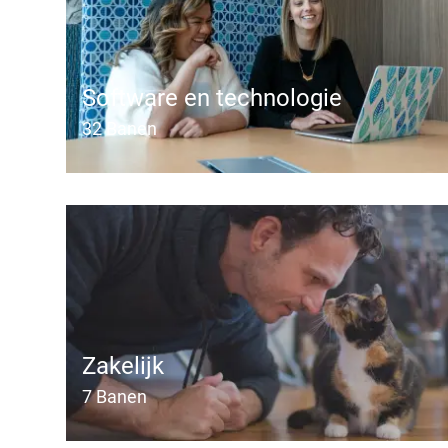
Software en technologie
32
Banen
Zakelijk
7
Banen