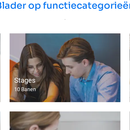
Blader op functiecategorieë
.
Stages
10
Banen