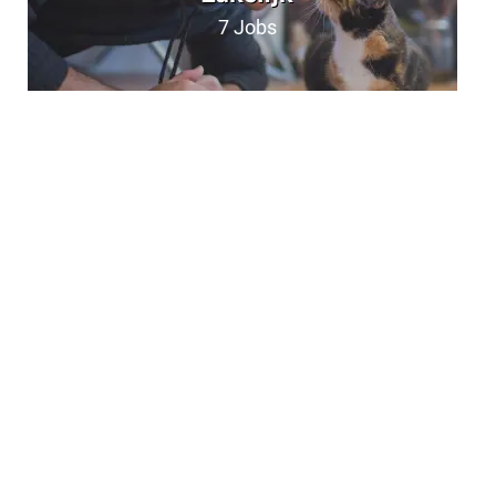
7
Jobs
Onderzoek & Ontwikkeling
8
Jobs