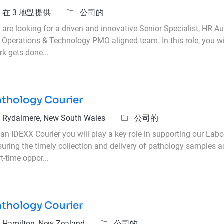
類別
在 3 地點提供
公司的
are looking for a driven and innovative Senior Specialist, HR Au
 Operations & Technology PMO aligned team. In this role, you w
k gets done...
athology Courier
置
類別
Rydalmere, New South Wales
公司的
 an IDEXX Courier you will play a key role in supporting our Lab
suring the timely collection and delivery of pathology samples 
t-time oppor...
athology Courier
置
類別
Hamilton, New Zealand
公司的