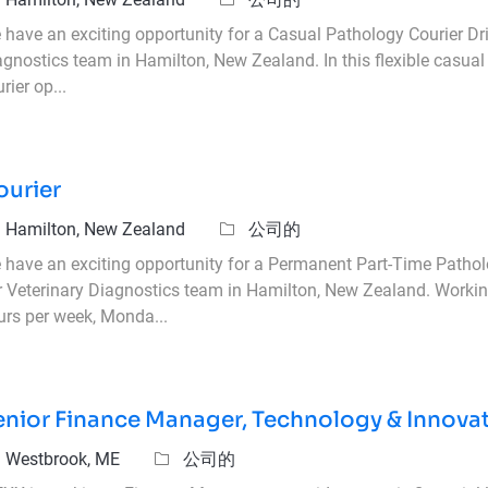
have an exciting opportunity for a Casual Pathology Courier Driv
gnostics team in Hamilton, New Zealand. In this flexible casual 
rier op...
ourier
置
類別
Hamilton, New Zealand
公司的
 have an exciting opportunity for a Permanent Part-Time Patholo
r Veterinary Diagnostics team in Hamilton, New Zealand. Worki
urs per week, Monda...
enior Finance Manager, Technology & Innova
置
類別
Westbrook, ME
公司的