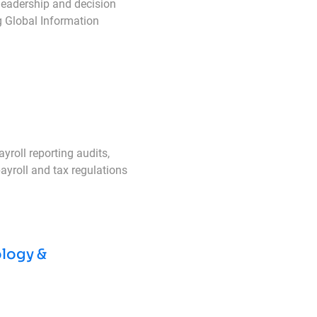
 leadership and decision
g Global Information
yroll reporting audits,
ayroll and tax regulations
ology &