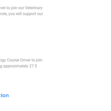
er to join our Veterinary
role, you will support our
gy Courier Driver to join
ng approximately 27.5
tion