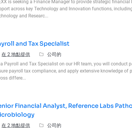
EXX is seeking a Finance Manager to provide strategic financial
pport across key Technology and Innovation functions, includin
chnology and Researc...
yroll and Tax Specialist
類別
在 2 地點提供
公司的
a Payroll and Tax Specialist on our HR team, you will conduct pa
sure payroll tax compliance, and apply extensive knowledge of p
oss differe...
nior Financial Analyst, Reference Labs Path
icrobiology
類別
在 2 地點提供
公司的