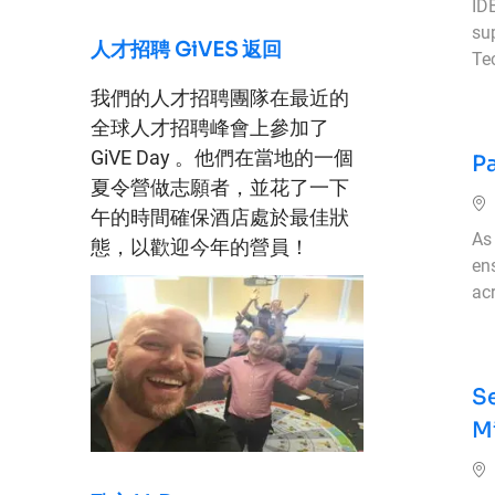
ID
su
人才招聘 GiVES 返回
Te
我們的人才招聘團隊在最近的
全球人才招聘峰會上參加了
GiVE Day 。他們在當地的一個
Pa
夏令營做志願者，並花了一下
午的時間確保酒店處於最佳狀
As 
態，以歡迎今年的營員！
en
acr
Se
M