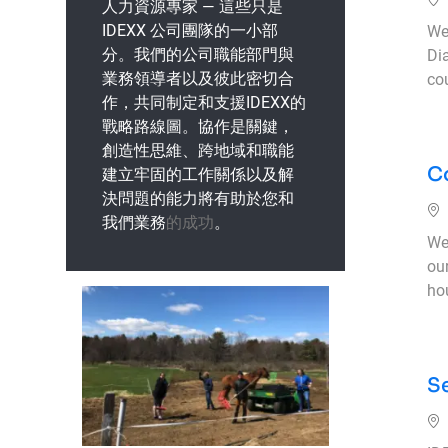
人力資源專家 — 這些只是
IDEXX 公司團隊的一小部
We 
分。我們的公司職能部門與
Dia
業務領導者以及彼此密切合
cou
作，共同制定和支援IDEXX的
戰略路線圖。協作是關鍵，
創造性思維、跨地域和職能
C
建立牢固的工作關係以及解
決問題的能力將有助於您和
位
我們業務
的成功
。
We
ou
ho
S
位