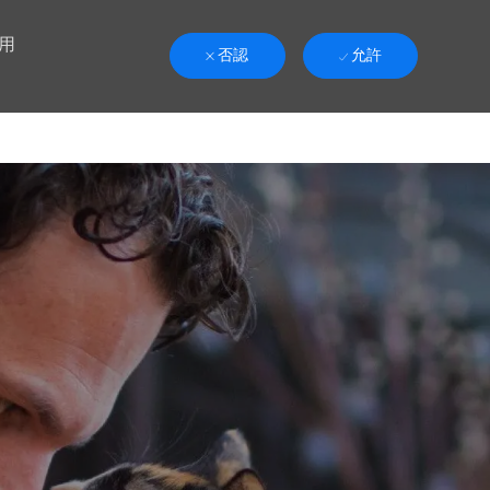
用
否認
允許