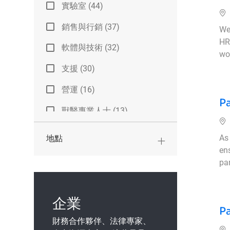
類彆
實驗室
(
44
)
工作
銷售與行銷
(
37
)
We 
工作
HR
軟體與技術
(
32
)
wor
工作
支援
(
30
)
工作
營運
(
16
)
工作
P
獸醫專業人士
(
13
)
位
工作
實習
(
10
)
As
地點
工作
en
研究和發展
(
8
)
par
工作
公司的
(
7
)
工作
其他的
(
5
)
企業
工作
P
財務合作夥伴、法律專家、
位