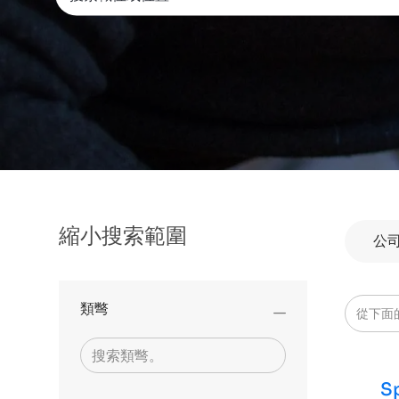
縮小搜索範圍
公
從下面
類彆
Sp