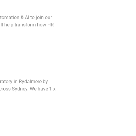
tomation & AI to join our
ill help transform how HR
oratory in Rydalmere by
across Sydney. We have 1 x