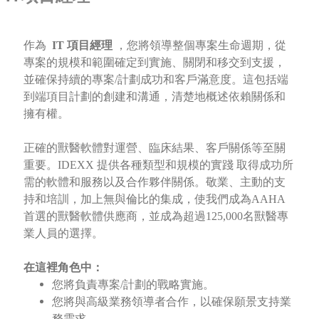
作為
IT 項目經理
，您將領導整個專案生命週期，從
專案的規模和範圍確定到實施、關閉和移交到支援，
並確保持續的專案/計劃成功和客戶滿意度。這包括端
到端項目計劃的創建和溝通，清楚地概述依賴關係和
擁有權。
正確的獸醫軟體對運營、臨床結果、客戶關係等至關
重要。IDEXX 提供各種類型和規模的實踐 取得成功所
需的軟體和服務以及合作夥伴關係。敬業、主動的支
持和培訓，加上無與倫比的集成，使我們成為AAHA
首選的獸醫軟體供應商，並成為超過125,000名獸醫專
業人員的選擇。
在這裡角色中：
您將負責專案/計劃的戰略實施。
您將與高級業務領導者合作，以確保願景支持業
務需求。