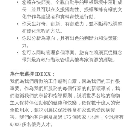
您將在快節奏、全親自動手的甲板環境中茁壯成
長，並且可以在支援獨創性、授權和擁有權的文
化中作為建設者和實幹家快速行動。
你天生好奇、創新、有創造力，並不斷尋找調整
和優化流程的方法。
你以分析為導向，具有出色的判斷力和決策能
力。
您可以同時管理多個專案。您有在將網頁從概念
帶到最終執行階段管理其他專家資源的經驗。
為什麼選擇 IDEXX：
我們為我們所做的工作感到自豪，因為我們的工作很
重要。作為我們所服務的每個行業的創新領導者，我
們遵循我們的宗旨和指導原則，説明世界各地的寵物
主人保持伴侶動物的健康和快樂，確保數十億人的安
全飲用水，並説明農民保護牲畜和家禽免受疾病侵
害。我們的客戶遍及超過 175 個國家 / 地區，全球擁有
9,000 多名優秀人才。