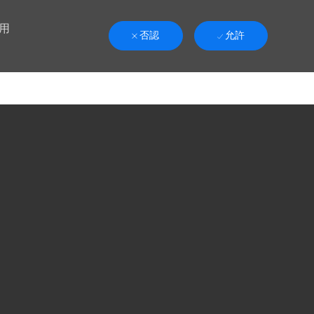
用
否認
允許