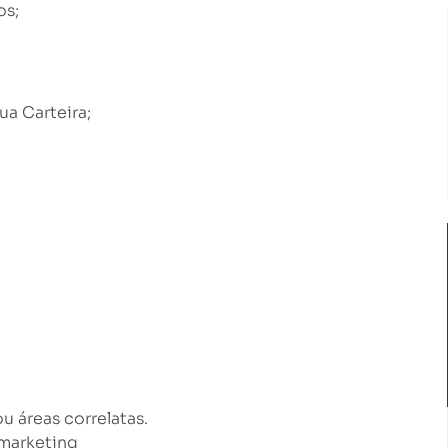
os;
ua Carteira;
 áreas correlatas.
emarketing