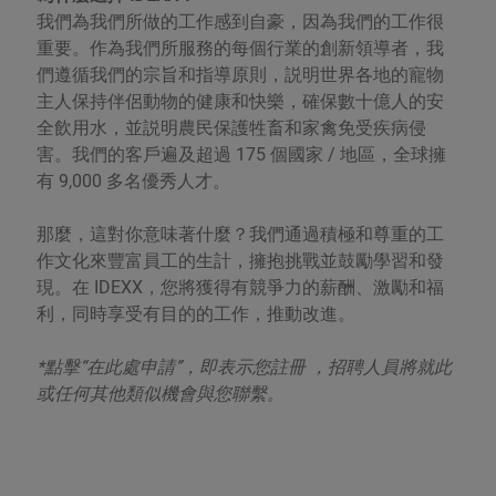
我們為我們所做的工作感到自豪，因為我們的工作很
重要。作為我們所服務的每個行業的創新領導者，我
們遵循我們的宗旨和指導原則，説明世界各地的寵物
主人保持伴侶動物的健康和快樂，確保數十億人的安
全飲用水，並説明農民保護牲畜和家禽免受疾病侵
害。我們的客戶遍及超過 175 個國家 / 地區，全球擁
有 9,000 多名優秀人才。
那麼，這對你意味著什麼？我們通過積極和尊重的工
作文化來豐富員工的生計，擁抱挑戰並鼓勵學習和發
現。在 IDEXX，您將獲得有競爭力的薪酬、激勵和福
利，同時享受有目的的工作，推動改進。
*點擊“在此處申請”，即表示您註冊 ，招聘人員將就此
或任何其他類似機會與您聯繫。