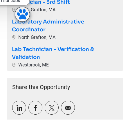
imilar Jobs
Technician - 3rd Shift
Location
North Grafton, MA
Laboratory Administrative
Coordinator
Location
North Grafton, MA
Lab Technician - Verification &
Validation
Location
Westbrook, ME
Share this Opportunity
Share via LinkedIn
Share via Facebook
Share via twitter
Share via email