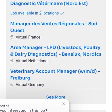
Diagnostic Vétérinaire (Nord Est)
Job available in 2 locations
Manager des Ventes Régionales - Sud
Ouest
Location
Virtual France
Area Manager - LPD (Livestock, Poultry
& Dairy Diagnostics) - Benelux, Nordics
Location
Virtual Netherlands
Veterinary Account Manager (w/m/d) -
Freiburg
Location
Virtual Germany
See More
Close chatbot notification
here!
you interested in this job?