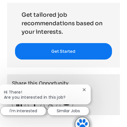
Get tailored job
recommendations based on
your interests.
Get Started
Share this Opportunity
Close chatbot notific
Hi There!
Are you interested in this job?
Share via LinkedIn
Share via Facebook
Share via twitter
Share via email
I'm interested
Similar Jobs