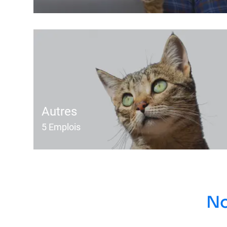
Autres
5
Emplois
No