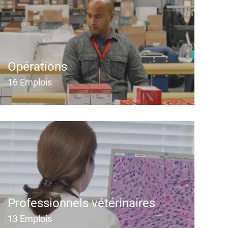
Opérations
16
Emplois
Professionnels vétérinaires
13
Emplois