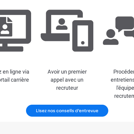
 en ligne via
Avoir un premier
Procéde
rtail carrière
appel avec un
entretien
recruteur
l'équip
recrute
Lisez nos conseils d’entrevue