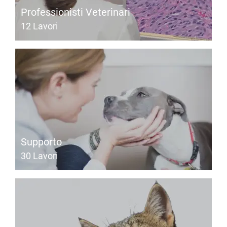
Professionisti Veterinari
12
Lavori
Supporto
30
Lavori